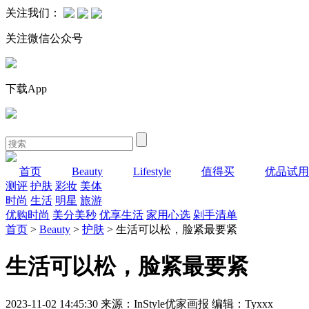
关注我们：
关注微信公众号
下载App
首页
Beauty
Lifestyle
值得买
优品试用
测评
护肤
彩妆
美体
时尚
生活
明星
旅游
优购时尚
美分美秒
优享生活
家用心选
剁手清单
首页
>
Beauty
>
护肤
> 生活可以松，脸紧最要紧
生活可以松，脸紧最要紧
2023-11-02 14:45:30 来源：InStyle优家画报 编辑：Tyxxx