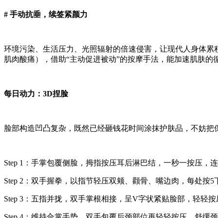
# 手动抗垂，续签紧颜力
环境污染、生活压力、光照辐射的倍速侵害，让现代人身体累
肌肉酸痛），借助“主动促进被动”的按摩手法，能加速肌肤
每日动力：3D捏脸
脸部构造凹凸复杂，既然已经砸钱花时间涂抹护肤品，不妨把
Step 1：手掌包覆侧脸，拇指按压耳后淋巴结，一秒一按压，
Step 2：双手握拳，以指节轻压双颊、颧骨、嘴边肉，每处按
Step 3：五指并拢，双手掌根相接，呈V字状紧贴脸部，轻轻
Step 4：维持合掌手势，双手包覆后颈部位再轻轻按压，舒缓