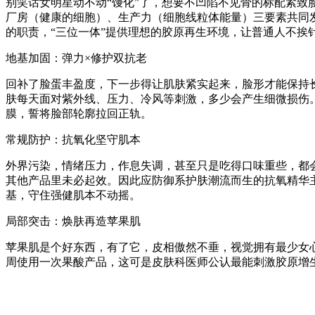
别笑话女明星动不动“馒化”了，想要不凹陷不见骨的标配紧致
厂房（健康的细胞）、生产力（细胞线粒体能量）三要素共同
的职责，“三位一体”提供理想的胶原再生环境，让普通人不挨
地基加固：弹力×修护双抗老
回补了脸蛋丰盈度，下一步得让肌肤紧实起来，脸形才能保持
肤每天面对紫外线、压力、冷风等刺激，多少会产生细微损伤
膜，誓将脸部轮廓拉回正轨。
常规防护：抗氧化坚守肌本
外界污染，情绪压力，作息失调，甚至只是吃得口味重些，都
其他产品里未必起效。因此应防御系护肤潮流而生的抗氧精华
基，守住强健肌本不动摇。
局部突击：焕肤再造苹果肌
苹果肌是个好东西，有了它，皮相傲然不垂，视觉拥有最少女心
周使用一次果酸产品，这可是皮肤科医师公认最能刺激胶原增生的