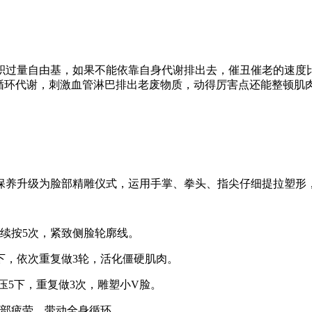
积过量自由基，如果不能依靠自身代谢排出去，催丑催老的速度比
的循环代谢，刺激血管淋巴排出老废物质，动得厉害点还能整顿肌
保养升级为脸部精雕仪式，运用手掌、拳头、指尖仔细提拉塑形，
连续按5次，紧致侧脸轮廓线。
5下，依次重复做3轮，活化僵硬肌肉。
按压5下，重复做3次，雕塑小V脸。
颈部疲劳，带动全身循环。