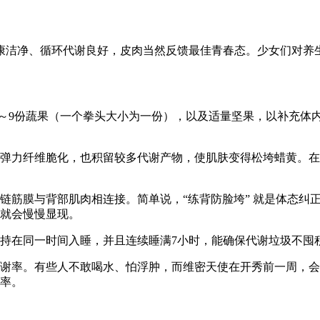
洁净、循环代谢良好，皮肉当然反馈最佳青春态。少女们对养生别
～9份蔬果（一个拳头大小为一份），以及适量坚果，以补充体
弹力纤维脆化，也积留较多代谢产物，使肌肤变得松垮蜡黄。在
链筋膜与背部肌肉相连接。简单说，“练背防脸垮” 就是体态纠
就会慢慢显现。
持在同一时间入睡，并且连续睡满7小时，能确保代谢垃圾不囤
谢率。有些人不敢喝水、怕浮肿，而维密天使在开秀前一周，会
率。