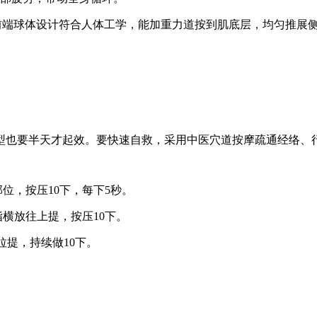
轮前端球体设计符合人体工学，能加重力道按到肌底层，均匀推展
型也要半天才起效。要快速自救，采用中医穴道按摩疏通经络、行
部位，按压10下，每下5秒。
指横放往上提，按压10下。
°拉提，持续做10下。