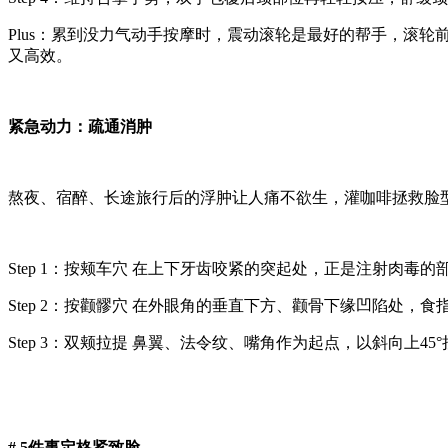
Plus：累到没力气动手按摩时，震动滚轮是最好的帮手，滚
又高效。
紧急动力：疏通消肿
熬夜、宿醉、长途旅行后的浮肿让人痛不欲生，灌咖啡拯救脸
Step 1：按颊车穴 在上下牙齿咬紧的突起处，正是注射肉毒的
Step 2：按颧髎穴 在外眼角的垂直下方、颧骨下缘凹陷处，食
Step 3：双颊拉提 鼻翼、法令纹、嘴角作为起点，以斜向上45
# 5件事定格紧致脸