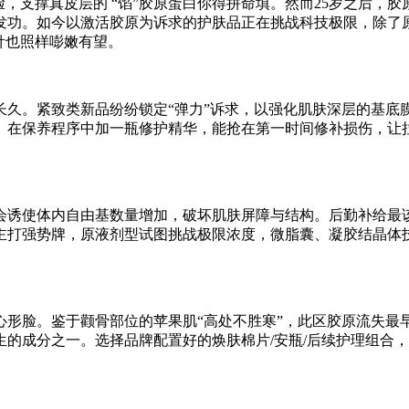
脸，支撑真皮层的 “馅”胶原蛋白你得拼命填。然而25岁之后，
发功。如今以激活胶原为诉求的护肤品正在挑战科技极限，除了
针也照样嘭嫩有望。
长久。紧致类新品纷纷锁定“弹力”诉求，以强化肌肤深层的基底
。在保养程序中加一瓶修护精华，能抢在第一时间修补损伤，让拉
会诱使体内自由基数量增加，破坏肌肤屏障与结构。后勤补给最该
主打强势牌，原液剂型试图挑战极限浓度，微脂囊、凝胶结晶体
形脸。鉴于颧骨部位的苹果肌“高处不胜寒”，此区胶原流失最
成分之一。选择品牌配置好的焕肤棉片/安瓶/后续护理组合，买回