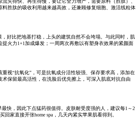
胶原流失得快、再生得慢，要让它全力增产，需要原料（胜肽）、
原料胜肽的吸收利用越来越高效，还兼顾修复细胞、激活线粒体
膜，好比把地基打稳，上头的建筑自然不会垮塌。与此同时，肌
提火力1+1加成爆发；一周两次再敷以有塑身衣效果的紧颜面
重视“抗氧化”，可是抗氧成分活性较强、保存要求高，添加在
技术保留最高活性，在洗脸后优先擦上，可深入肌底对抗自由
早最快，因此下点猛药很值得。皮肤耐受度强的人，建议每1～2
家直接开张home spa，几天内紧实苹果肌看得到。