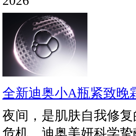
2026
全新迪奥小A瓶紧致晚霜
夜间，是肌肤自我修复
危机。迪奥美妍科学挚