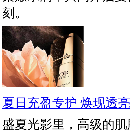
刻。
夏日充盈专护 焕现透
盛夏光影里，高级的肌