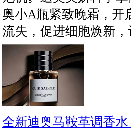
奥小A瓶紧致晚霜，开
流失，促进细胞焕新，
全新迪奥马鞍革调香水 