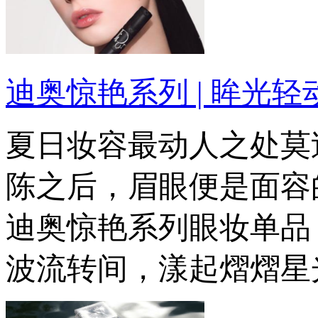
迪奥惊艳系列 | 眸光轻
夏日妆容最动人之处莫
陈之后，眉眼便是面容
迪奥惊艳系列眼妆单品
波流转间，漾起熠熠星