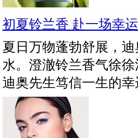
初夏铃兰香 赴一场幸
夏日万物蓬勃舒展，迪
水。澄澈铃兰香气徐徐
迪奥先生笃信一生的幸