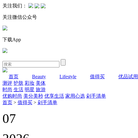
关注我们：
关注微信公众号
下载App
首页
Beauty
Lifestyle
值得买
优品试用
测评
护肤
彩妆
美体
时尚
生活
明星
旅游
优购时尚
美分美秒
优享生活
家用心选
剁手清单
首页
>
值得买
>
剁手清单
07