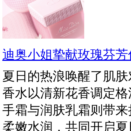
迪奥小姐挚献玫瑰芬芳仪
夏日的热浪唤醒了肌肤
香水以清新花香调定格
手霜与润肤乳霜则带来
柔嫩水润，共同开启夏