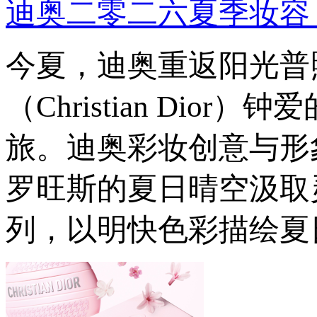
迪奥二零二六夏季妆容 
今夏，迪奥重返阳光普
（Christian Di
旅。迪奥彩妆创意与形象总监
罗旺斯的夏日晴空汲取灵
列，以明快色彩描绘夏