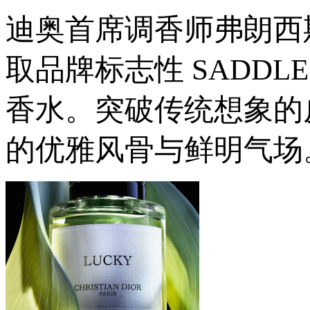
迪奥首席调香师弗朗西斯・
取品牌标志性 SADD
香水。突破传统想象的
的优雅风骨与鲜明气场