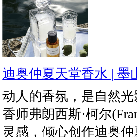
迪奥仲夏天堂香水 | 
动人的香氛，是自然光
香师弗朗西斯·柯尔(Fran
灵感，倾心创作迪奥仲