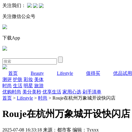
关注我们：
关注微信公众号
下载App
首页
Beauty
Lifestyle
值得买
优品试用
测评
护肤
彩妆
美体
时尚
生活
明星
旅游
优购时尚
美分美秒
优享生活
家用心选
剁手清单
首页
>
Lifestyle
>
时尚
> Rouje在杭州万象城开设快闪店
Rouje在杭州万象城开设快闪店
2025-07-08 16:33:18 来源：都市客 编辑：Tyxxx