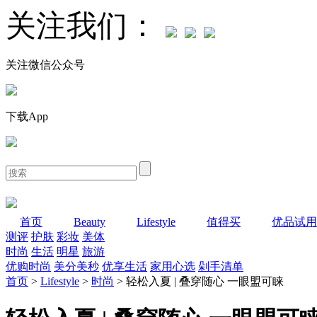
关注我们：
关注微信公众号
下载App
首页
Beauty
Lifestyle
值得买
优品试用
测评
护肤
彩妆
美体
时尚
生活
明星
旅游
优购时尚
美分美秒
优享生活
家用心选
剁手清单
首页
>
Lifestyle
>
时尚
> 轻松入夏 | 叠穿随心 一眼盟可睐