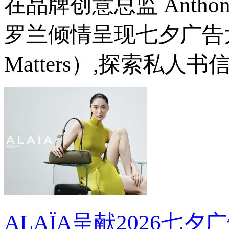
在品牌创意总监 Anthony V
罗兰倾情呈现七夕广告大片《纸
Matters）,探索私
ALAÏA呈献2026七夕