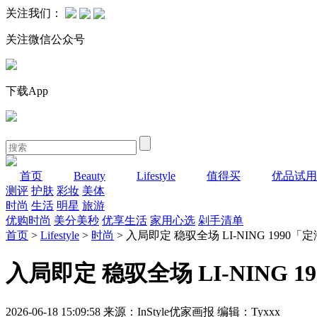
关注我们：
关注微信公众号
下载App
首页
Beauty
Lifestyle
值得买
优品试用
测评
护肤
彩妆
美体
时尚
生活
明星
旅游
优购时尚
美分美秒
优享生活
家用心选
剁手清单
首页
>
Lifestyle
>
时尚
> 入局即定 稳驭全场 LI-NING 19
入局即定 稳驭全场 LI-NING
2026-06-18 15:09:58 来源：InStyle优家画报 编辑：Tyxxx