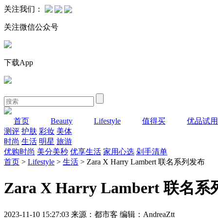
关注我们：
关注微信公众号
下载App
首页
Beauty
Lifestyle
值得买
优品试用
测评
护肤
彩妆
美体
时尚
生活
明星
旅游
优购时尚
美分美秒
优享生活
家用心选
剁手清单
首页
>
Lifestyle
>
生活
> Zara X Harry Lambert 联名系列发布
Zara X Harry Lambert 联
2023-11-10 15:27:03 来源：都市客 编辑：AndreaZtt