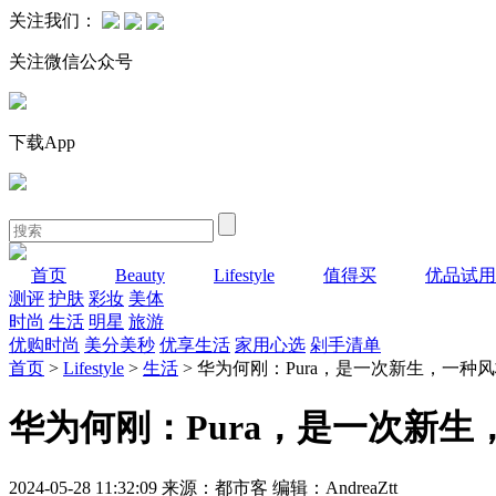
关注我们：
关注微信公众号
下载App
首页
Beauty
Lifestyle
值得买
优品试用
测评
护肤
彩妆
美体
时尚
生活
明星
旅游
优购时尚
美分美秒
优享生活
家用心选
剁手清单
首页
>
Lifestyle
>
生活
> 华为何刚：Pura，是一次新生，一种
华为何刚：Pura，是一次新
2024-05-28 11:32:09 来源：都市客 编辑：AndreaZtt