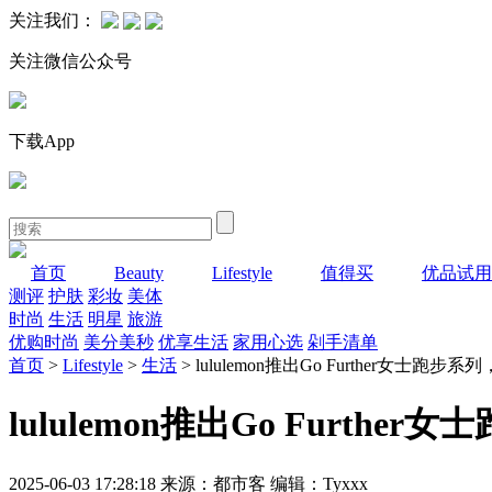
关注我们：
关注微信公众号
下载App
首页
Beauty
Lifestyle
值得买
优品试用
测评
护肤
彩妆
美体
时尚
生活
明星
旅游
优购时尚
美分美秒
优享生活
家用心选
剁手清单
首页
>
Lifestyle
>
生活
> lululemon推出Go Further女士跑
lululemon推出Go Furth
2025-06-03 17:28:18 来源：都市客 编辑：Tyxxx