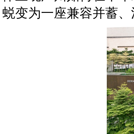
蜕变为一座兼容并蓄、