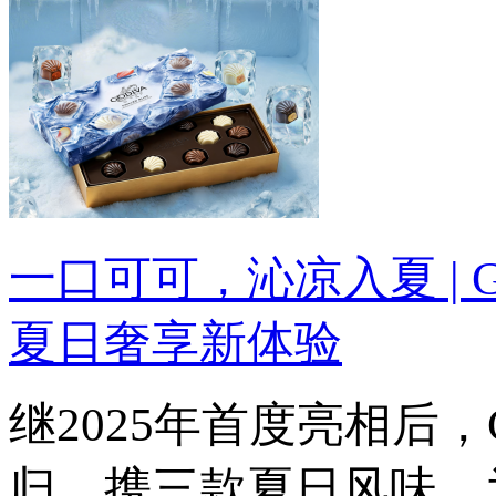
一口可可，沁凉入夏 |
夏日奢享新体验
继2025年首度亮相后
归，携三款夏日风味，