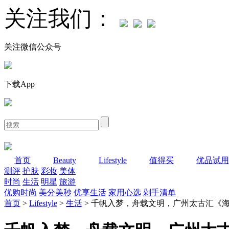
关注我们：
关注微信公众号
下载App
首页
Beauty
Lifestyle
值得买
优品试用
测评
护肤
彩妆
美体
时尚
生活
明星
旅游
优购时尚
美分美秒
优享生活
家用心选
剁手清单
首页
>
Lifestyle
>
生活
> 千帆入梦，舟载文明，广州太古汇《