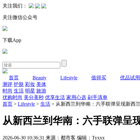
关注我们：
关注微信公众号
下载App
首页
Beauty
Lifestyle
值得买
优品试用
测评
护肤
彩妆
美体
时尚
生活
明星
旅游
优购时尚
美分美秒
优享生活
家用心选
剁手清单
首页
>
Lifestyle
>
生活
> 从新西兰到华南：六手联弹呈现新西
从新西兰到华南：六手联弹呈
2026-06-30 10:36:31 来源：都市客 编辑：Tyxxx