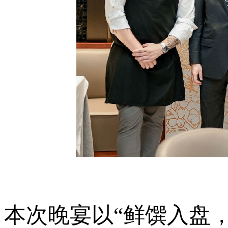
本次晚宴以“鲜馔入盘