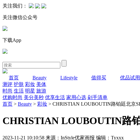
关注我们：
关注微信公众号
下载App
首页
Beauty
Lifestyle
值得买
优品试用
测评
护肤
彩妆
美体
时尚
生活
明星
旅游
优购时尚
美分美秒
优享生活
家用心选
剁手清单
首页
>
Beauty
>
彩妆
> CHRISTIAN LOUBOUTIN路铂廷北京
CHRISTIAN LOUBOUTIN
2023-11-21 10:10:58 来源：InStyle优家画报 编辑：Tyxxx