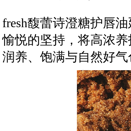
fresh馥蕾诗澄糖护唇
愉悦的坚持，将高浓养
润养、饱满与自然好气