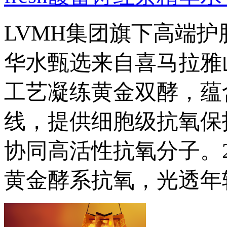
LVMH集团旗下高端护肤
华水甄选来自喜马拉雅
工艺凝练黄金双酵，蕴
线，提供细胞级抗氧保
协同高活性抗氧分子。
黄金酵系抗氧，光透年