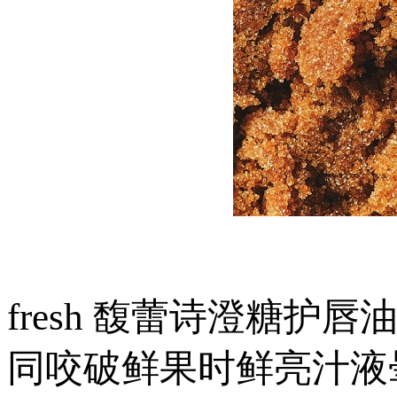
fresh 馥蕾诗澄糖
同咬破鲜果时鲜亮汁液