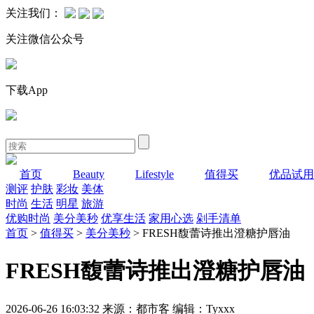
关注我们：
关注微信公众号
下载App
首页
Beauty
Lifestyle
值得买
优品试用
测评
护肤
彩妆
美体
时尚
生活
明星
旅游
优购时尚
美分美秒
优享生活
家用心选
剁手清单
首页
>
值得买
>
美分美秒
> FRESH馥蕾诗推出澄糖护唇油
FRESH馥蕾诗推出澄糖护唇油
2026-06-26 16:03:32 来源：都市客 编辑：Tyxxx