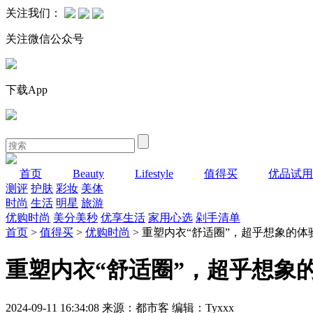
关注我们：
关注微信公众号
下载App
首页
Beauty
Lifestyle
值得买
优品试用
测评
护肤
彩妆
美体
时尚
生活
明星
旅游
优购时尚
美分美秒
优享生活
家用心选
剁手清单
首页
>
值得买
>
优购时尚
> 重塑内衣“舒适圈”，超乎想象的体
重塑内衣“舒适圈”，超乎想象
2024-09-11 16:34:08 来源：都市客 编辑：Tyxxx