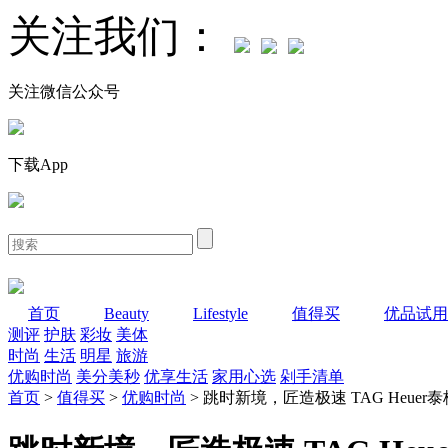
关注我们：
关注微信公众号
下载App
首页
Beauty
Lifestyle
值得买
优品试用
测评
护肤
彩妆
美体
时尚
生活
明星
旅游
优购时尚
美分美秒
优享生活
家用心选
剁手清单
首页
>
值得买
>
优购时尚
> 跳时新境，匠造极速 TAG Heuer