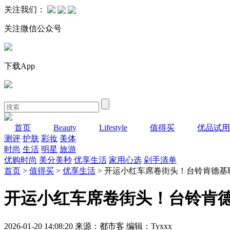
关注我们：
关注微信公众号
下载App
首页
Beauty
Lifestyle
值得买
优品试用
测评
护肤
彩妆
美体
时尚
生活
明星
旅游
优购时尚
美分美秒
优享生活
家用心选
剁手清单
首页
>
值得买
>
优享生活
> 开运小红车席卷街头！台铃肯德基
开运小红车席卷街头！台铃肯
2026-01-20 14:08:20 来源：都市客 编辑：Tyxxx