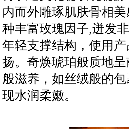
内而外雕琢肌肤骨相美
种丰富玫瑰因子,迸发
年轻支撑结构，使用产品
扬。奇焕琥珀般质地呈
般滋养，如丝绒般的包
现水润柔嫩。