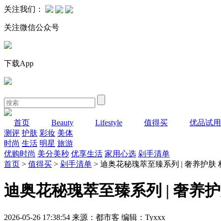
关注我们：
关注微信公众号
下载App
首页
Beauty
Lifestyle
值得买
优品试用
测评
护肤
彩妆
美体
时尚
生活
明星
旅游
优购时尚
美分美秒
优享生活
家用心选
剁手清单
首页
>
值得买
>
剁手清单
> 迪奥花秘瑰萃至臻系列 | 奢养护
迪奥花秘瑰萃至臻系列 | 奢养
2026-05-26 17:38:54 来源：都市客 编辑：Tyxxx