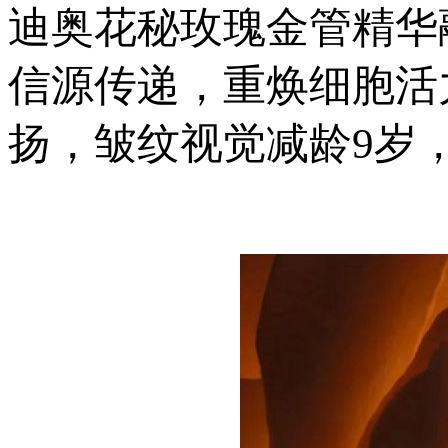
迪奥花秘玫瑰金管精华
信源传递，重焕细胞活
扬，皱纹视觉减龄9岁