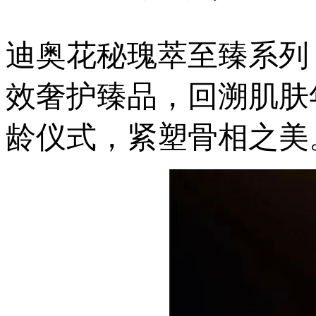
迪奥花秘瑰萃至臻系列
效奢护臻品，回溯肌肤
龄仪式，紧塑骨相之美