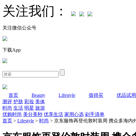
关注我们：
关注微信公众号
下载App
首页
Beauty
Lifestyle
值得买
优品试用
测评
护肤
彩妆
美体
时尚
生活
明星
旅游
优购时尚
美分美秒
优享生活
家用心选
剁手清单
首页
>
Lifestyle
>
时尚
> 京东服饰再登伦敦时装周 携众多海