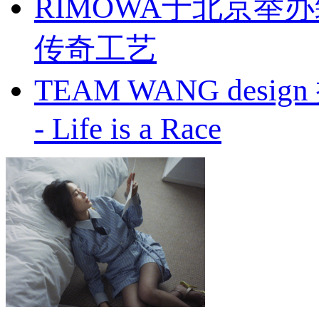
RIMOWA于北京
传奇工艺
TEAM WANG design
- Life is a Race