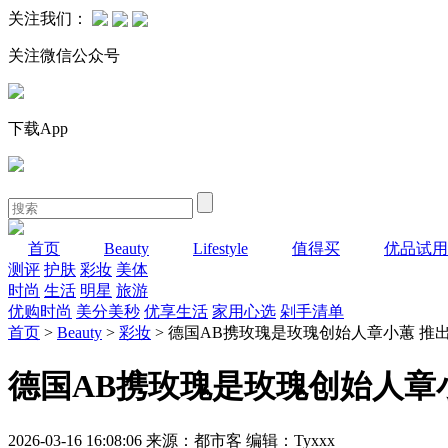
关注我们：
关注微信公众号
下载App
首页
Beauty
Lifestyle
值得买
优品试用
测评
护肤
彩妆
美体
时尚
生活
明星
旅游
优购时尚
美分美秒
优享生活
家用心选
剁手清单
首页
>
Beauty
>
彩妆
> 德国AB携玫瑰是玫瑰创始人章小蕙 
德国AB携玫瑰是玫瑰创始人章
2026-03-16 16:08:06 来源：都市客 编辑：Tyxxx