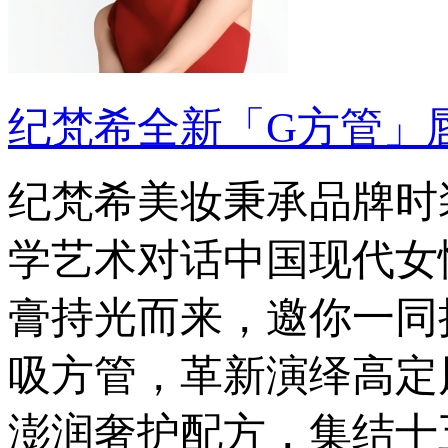
纪梵希全新「G方管」唇
纪梵希美妆秉承品牌时
学艺术对话中国现代女
膏持光而来，邀你一同
吸方管，革新演绎高定
澎润奢护配方，集结十