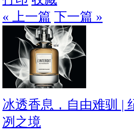
« 上一篇
下一篇 »
冰透香息，自由难驯 |
冽之境