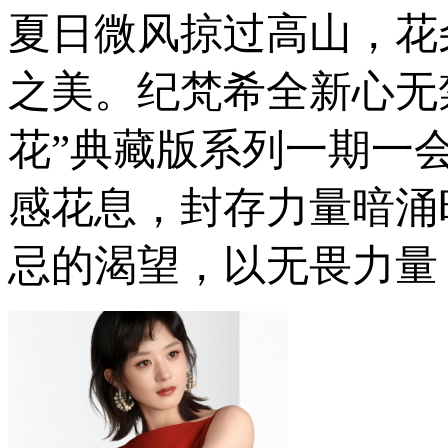
夏日微风掠过高山，花
之美。纪梵希全新心无
花”典藏版系列一期一
感花息，封存力量暗涌
忌的渴望，以无畏力量