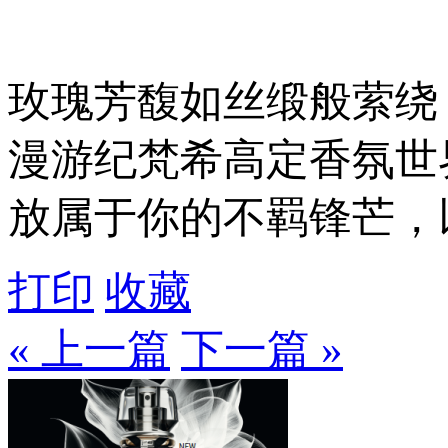
玫瑰芳馥如丝缎般萦绕
漫游纪梵希高定香氛世
放属于你的不羁锋芒，
打印
收藏
« 上一篇
下一篇 »