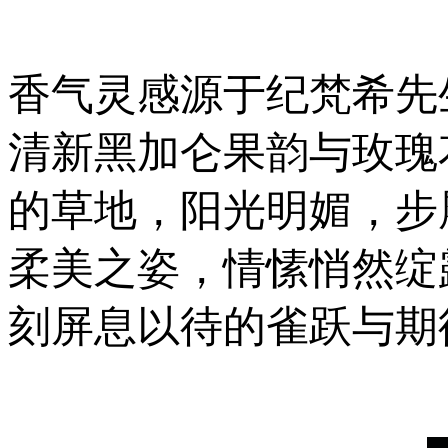
香气灵感源于纪梵希先
清新黑加仑果韵与玫瑰
的草地，阳光明媚，步
柔美之姿，情愫悄然绽
刻屏息以待的雀跃与期