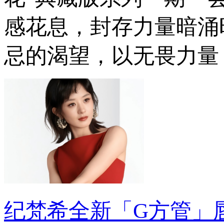
感花息，封存力量暗涌
忌的渴望，以无畏力量
纪梵希全新「G方管」唇