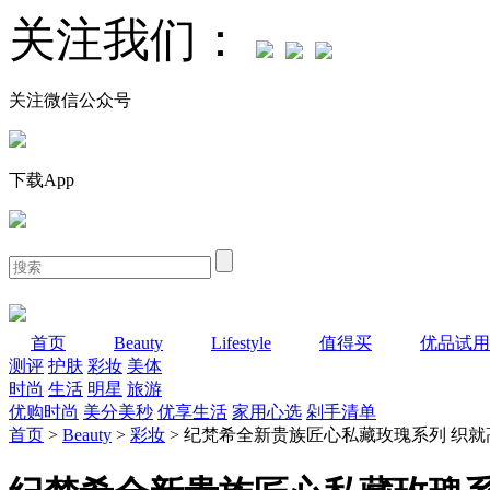
关注我们：
关注微信公众号
下载App
首页
Beauty
Lifestyle
值得买
优品试用
测评
护肤
彩妆
美体
时尚
生活
明星
旅游
优购时尚
美分美秒
优享生活
家用心选
剁手清单
首页
>
Beauty
>
彩妆
> 纪梵希全新贵族匠心私藏玫瑰系列 织就