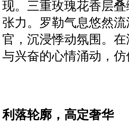
现。三重玫瑰花香层叠
张力。罗勒气息悠然流
官，沉浸悸动氛围。在
与兴奋的心情涌动，仿
利落轮廓，高定奢华