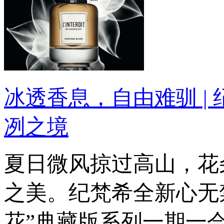
冰透香息，自由难驯 |
冽之境
夏日微风掠过高山，花
之美。纪梵希全新心无
花”典藏版系列一期一