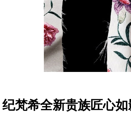
纪梵希全新贵族匠心如