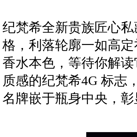
纪梵希全新贵族匠心私
格，利落轮廓一如高定
香水本色，等待你解读
质感的纪梵希4G 标
名牌嵌于瓶身中央，彰