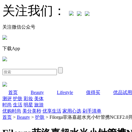
关注我们：
关注微信公众号
下载App
首页
Beauty
Lifestyle
值得买
优品试用
测评
护肤
彩妆
美体
时尚
生活
明星
旅游
优购时尚
美分美秒
优享生活
家用心选
剁手清单
首页
>
Beauty
>
护肤
> Filorga菲洛嘉超水光小针管携NCEF2