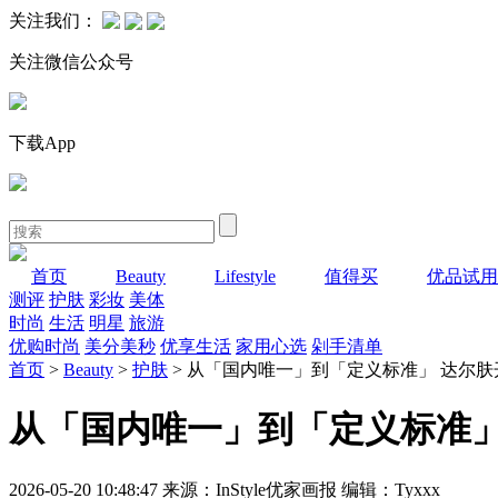
关注我们：
关注微信公众号
下载App
首页
Beauty
Lifestyle
值得买
优品试用
测评
护肤
彩妆
美体
时尚
生活
明星
旅游
优购时尚
美分美秒
优享生活
家用心选
剁手清单
首页
>
Beauty
>
护肤
> 从「国内唯一」到「定义标准」 达尔
从「国内唯一」到「定义标准」
2026-05-20 10:48:47 来源：InStyle优家画报 编辑：Tyxxx