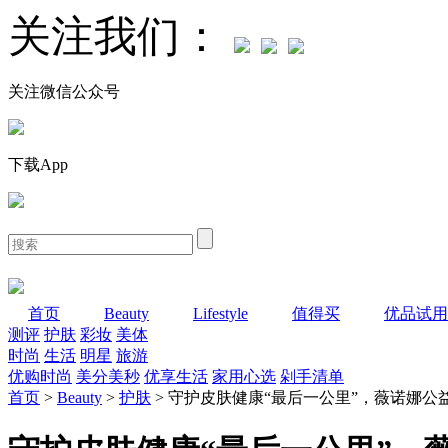
关注我们：
关注微信公众号
下载App
首页
Beauty
Lifestyle
值得买
优品试用
测评
护肤
彩妆
美体
时尚
生活
明星
旅游
优购时尚
美分美秒
优享生活
家用心选
剁手清单
首页
>
Beauty
>
护肤
> 守护皮肤健康“最后一公里”，薇诺娜公益