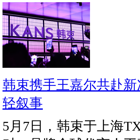
韩束携手王嘉尔共赴新
轻叙事
5月7日，韩束于上海