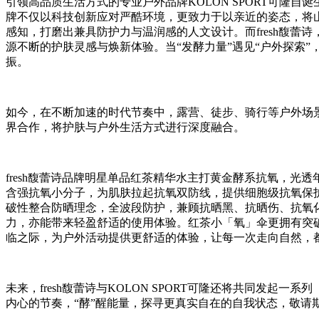
引领高品质生活方式的专业户外品牌KOLON SPORT可隆自诞生
牌不仅以科技创新应对严酷环境，更致力于以亲近的姿态，将山
感知，打磨出兼具防护力与温润感的人文设计。而fresh馥
源不断的护肤灵感与焕新体验。当“发酵力量”遇见“户外探索”， 
振。
如今，在不断加速的时代节奏中，露营、徒步、骑行等户外场景，
界合作，将护肤与户外生活方式进行深度融合。
fresh馥蕾诗品牌明星单品红茶精华水主打黄金酵系抗氧，
含强抗氧小分子，为肌肤拉起抗氧双防线，提供细胞级抗氧保护
破性整合防晒理念，全波段防护，兼顾抗晒黑、抗晒伤、抗氧
力，亦能带来轻盈舒适的使用体验。红茶小「氧」伞更拥有突
临之际，为户外活动提供更舒适的体验，让每一次走向自然，
未来，fresh馥蕾诗与KOLON SPORT可隆还将共同
内心的节奏，“酵”醒能量，探寻更真实自在的自我状态，敬请