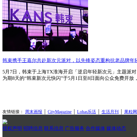
韩束携手王嘉尔共赴新次元派对，以先锋姿态重构抗老品牌年
5月7日，韩束于上海TX淮海开启「逆启年轻新次元」主题派
为期8天的“韩束新次元快闪”于5月1日至8日面向公众免费开
友情链接：
周末画报
│
CityMagazine
│
Lohas乐活
│
生活月刊
│
果粒网
授权声明
招聘信息
联系信息
广告服务
合作媒体
媒体动态