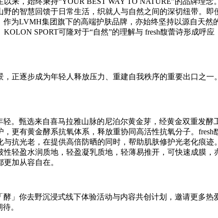
以来，始终秉持“YOUR BEST WAY TO NATURE”
野的智慧回馈于日常生活，织就人与自然之间的深切纽带。即便在粗
蕾诗，作为LVMH集团旗下的高端护肤品牌，亦始终坚持以源自天
KOLON SPORT可隆对于“自然”的理解与 fresh馥蕾诗形
正逐步成为年轻人释放压力、重建自我秩序的重要出口之一。fres
光透年轻。甄选来自喜马拉雅山脉的尼泊尔黄金芽，经黄金双重发酵
，更有黄金酵系抗氧体系，释放重协同高活性抗氧分子。fresh
化与抗光老，在提供高倍防晒的同时，帮助肌肤修护光老化痕迹
破性轻盈水润质地，轻盈凝乳质地，轻薄易推开，可快速成膜，
都更加从容自在。
发起一系列「酵」你去野沉浸式线下体验活动与内容共创计划，邀请更
期待。