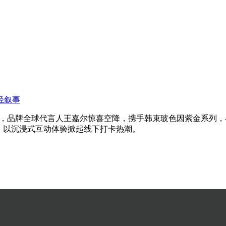
轻叙事
对，品牌全球代言人王嘉尔惊喜空降，携手韩束玻色因紫金系列，
放，以沉浸式互动体验掀起线下打卡热潮。