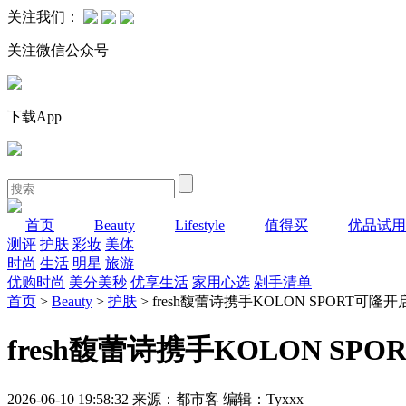
关注我们：
关注微信公众号
下载App
首页
Beauty
Lifestyle
值得买
优品试用
测评
护肤
彩妆
美体
时尚
生活
明星
旅游
优购时尚
美分美秒
优享生活
家用心选
剁手清单
首页
>
Beauty
>
护肤
> fresh馥蕾诗携手KOLON SPOR
fresh馥蕾诗携手KOLON 
2026-06-10 19:58:32 来源：都市客 编辑：Tyxxx