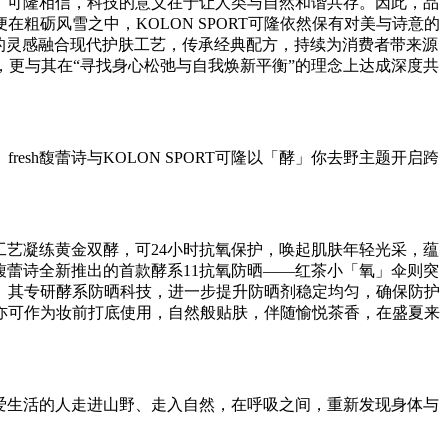
的品牌理念。可隆相信，科技的意义在于让人类与自然和谐共存。因此，品
砺风雪之中，KOLON SPORT可隆依然保有对美与诗意的
然的灵感融合现代护肤工艺，传承经典配方，持续为消费者带来源
成呼应，更与其在“寻找身心松弛与自我焕新平衡”的理念上达成深度共
h馥蕾诗与KOLON SPORT可隆以「酵」你去野主题开启跨
工艺凝练黄金双酵，可24小时抗氧保护，唤起肌肤年轻光采，蕴
馥蕾诗全新推出的首款酵系11抗氧防晒——红茶小「氧」伞则突
。其专研酵系防晒科技，进一步提升防晒剂稳定均匀，确保防护
亦可作为妆前打底使用，自然般贴肤，伴随愉悦茶香，在盛夏来
多热爱生活的人走进山野、走入自然，在呼吸之间，重新发现身体与