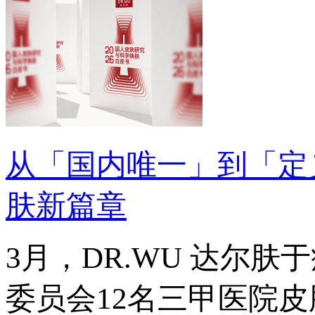
从「国内唯一」到「定
肤新篇章
3月，DR.WU 达尔
委员会12名三甲医院皮