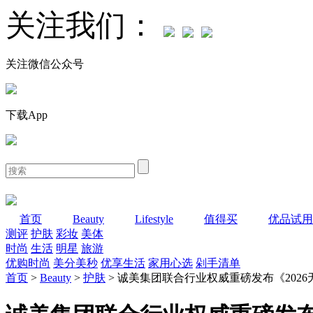
关注我们：
关注微信公众号
下载App
首页
Beauty
Lifestyle
值得买
优品试用
测评
护肤
彩妆
美体
时尚
生活
明星
旅游
优购时尚
美分美秒
优享生活
家用心选
剁手清单
首页
>
Beauty
>
护肤
> 诚美集团联合行业权威重磅发布《202