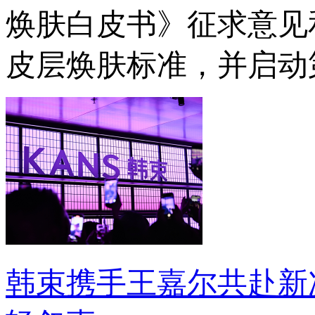
焕肤白皮书》征求意见
皮层焕肤标准，并启动
韩束携手王嘉尔共赴新