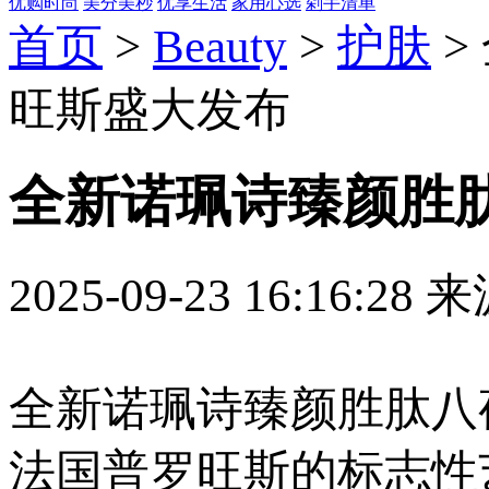
优购时尚
美分美秒
优享生活
家用心选
剁手清单
首页
>
Beauty
>
护肤
>
旺斯盛大发布
全新诺珮诗臻颜胜
2025-09-23 16:16:
全新诺珮诗臻颜胜肽八夜间精华 (
法国普罗旺斯的标志性艺术胜地