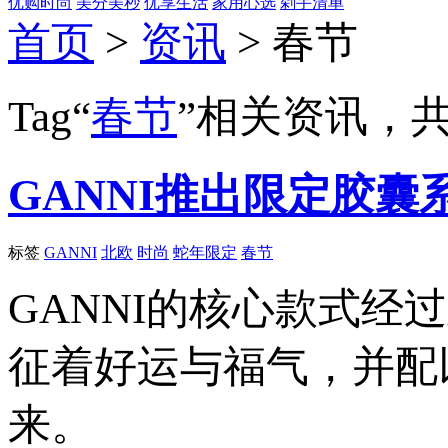
优购时尚
美分美秒
优享生活
家用心选
剁手清单
首页
>
资讯
> 春节
Tag“
春节
”相关资讯，
GANNI推出限定胶
标签
GANNI
北欧
时尚
蛇年限定
春节
GANNI的核心款式
征着好运与福气，并配
来。