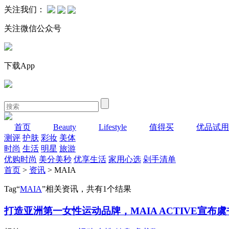
关注我们：
关注微信公众号
下载App
首页
Beauty
Lifestyle
值得买
优品试用
测评
护肤
彩妆
美体
时尚
生活
明星
旅游
优购时尚
美分美秒
优享生活
家用心选
剁手清单
首页
>
资讯
> MAIA
Tag“
MAIA
”相关资讯，共有1个结果
打造亚洲第一女性运动品牌，MAIA ACTIVE宣布