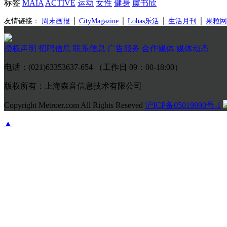
标签
MAIA
ACTIVE
运动
女性
健身
虞书欣
友情链接：
周末画报
│
CityMagazine
│
Lohas乐活
│
生活月刊
│
果粒网
授权声明
招聘信息
联系信息
广告服务
合作媒体
媒体动态
电话：(021)63353637-654 （工作日 09：00-18:00）
版权所有：上海森音信息技术有限公司
Copyright Metroer.com All Rights Reseved
沪ICP备05019890号-1
▲