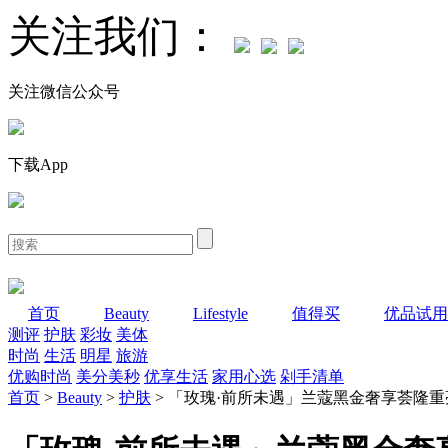
关注我们：
关注微信公众号
下载App
首页
Beauty
Lifestyle
值得买
优品试用
测评
护肤
彩妆
美体
时尚
生活
明星
旅游
优购时尚
美分美秒
优享生活
家用心选
剁手清单
首页
>
Beauty
>
护肤
> 「玫瑰·前所未遇」兰蔻黑金奢享荟隆重