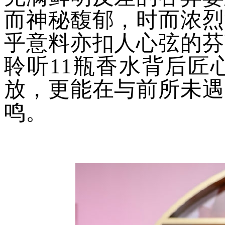
而神秘馥郁，时而浓烈
乎意料亦扣人心弦的芬
聆听11瓶香水背后匠
放，更能在与前所未遇
鸣。