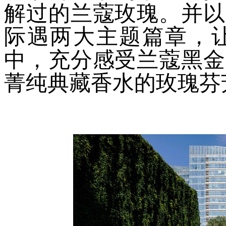
解过的兰蔻玫瑰。并以
际遇两大主题篇章，
中，充分感受兰蔻黑金
菁纯典藏香水的玫瑰芬