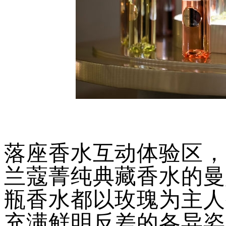
落座香水互动体验区，
兰蔻菁纯典藏香水的曼
瓶香水都以玫瑰为主人
充满鲜明反差的各异姿