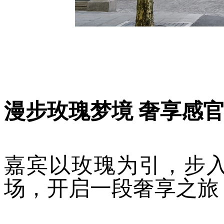
漫步玫瑰梦境 奢享感
嘉宾以玫瑰为引，步入
场，开启一段奢享之旅