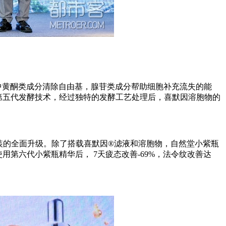
中黄酮类成分清除自由基，腺苷类成分帮助细胞补充流失的能
用第五代发酵技术，经过独特的发酵工艺处理后，喜默因溶胞物的
装的全面升级。除了搭载喜默因®滤液和溶胞物，自然堂小紫瓶
第六代小紫瓶精华后， 7天疲态改善-69%，法令纹改善达