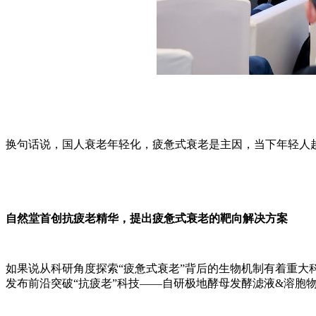
换句话说，国人衰老年轻化，疲惫式衰老是主因，当下年轻人越来
自然堂首创抗疲老精华，提出疲惫式衰老的靶向解决方案
如果说从科研角度探索“疲惫式衰老”背后的生物机制有着重
发布前沿突破“抗疲老”科技——自研极地酵母发酵滤液&溶胞