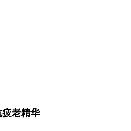
抗疲老精华