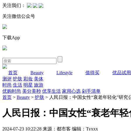
关注我们：
关注微信公众号
下载App
首页
Beauty
Lifestyle
值得买
优品试用
测评
护肤
彩妆
美体
时尚
生活
明星
旅游
优购时尚
美分美秒
优享生活
家用心选
剁手清单
首页
>
Beauty
>
护肤
> 人民日报：中国女性“衰老年轻化”研
人民日报：中国女性“衰老年轻
2024-07-23 10:22:28 来源：都市客 编辑：Tyxxx