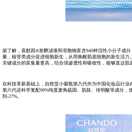
据了解，喜默因®发酵滤液和溶胞物富含940种活性小分子成
量，核苷类成分促进细胞新生，从而唤醒肌底细胞的新生活力。
关键成分的富集量更高，结合强渗透性和吸收性，能够直达肌
在科技革新基础上，自然堂小紫瓶第六代作为中国化妆品行业
第六代还科学复配99%纯度麦角硫因、肌肽、传明酸等成分，
到-27%。